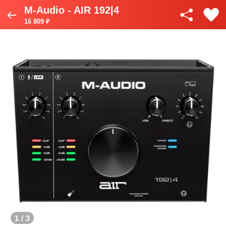
M-Audio - AIR 192|4
16 809 ₽
1
/
3