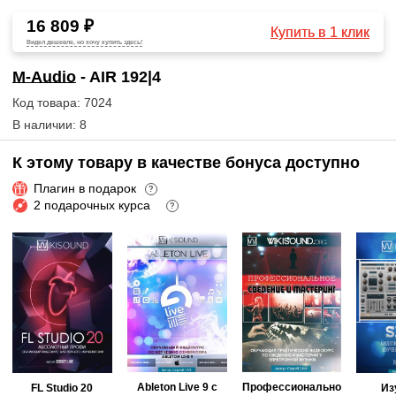
16 809 ₽
Купить в 1 клик
Видел дешевле, но хочу купить здесь!
M-Audio
- AIR 192|4
Код товара: 7024
В наличии: 8
К этому товару в качестве бонуса доступно
Плагин в подарок
?
2 подарочных курса
?
Ableton Live 9 с
Профессионально
FL Studio 20
Из