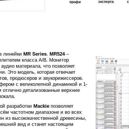
эксперта
профи
з линейки
MR Series
.
MR524
–
лителем класса А/В. Монитор
 аудио материала, что позволяет
и. Это модель, которая отвечает
ов, продюсеров и звукорежиссеров.
ером с великолепной динамикой и 1-
и отлично детализованные верхние
вокала.
ной разработки
Mackie
позволяет
сём частотном диапазоне и во всех
ен из высококачественной древесины,
внешний вид и станет настоящим