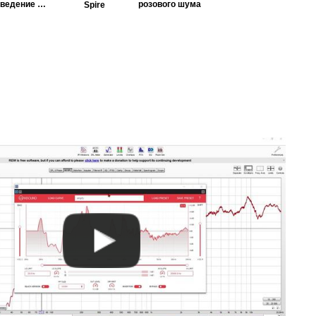
сведение и
розового шума
Spire
мастеринг