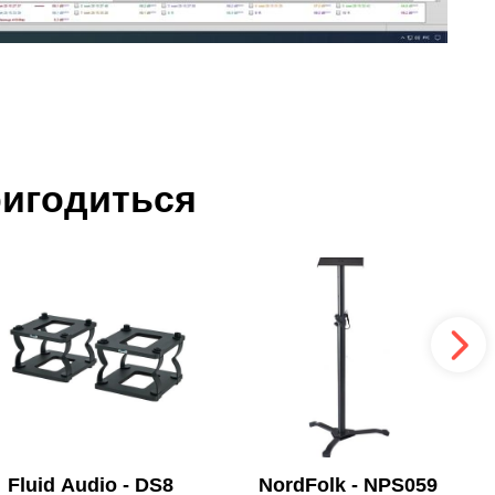
ригодиться
Fluid Audio - DS8
NordFolk - NPS059