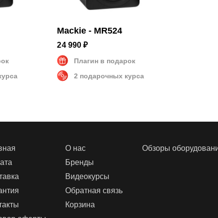
Mackie - MR524
24 990 ₽
рок
Плагин в подарок
курса
2 подарочных курса
вная
О нас
Обзоры оборудован
ата
Бренды
тавка
Видеокурсы
антия
Обратная связь
такты
Корзина