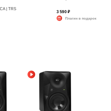
55
CA | TRS
19 990 ₽
3 590 ₽
Плагин в подарок
Плагин в подарок
2 подарочных
ный
курса
000 Гц
 x 22 см