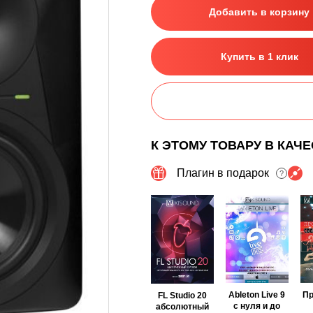
Добавить в корзину
Купить в 1 клик
К ЭТОМУ ТОВАРУ В КАЧ
Плагин в подарок
?
Ableton Live 9
П
FL Studio 20
с нуля и до
абсолютный