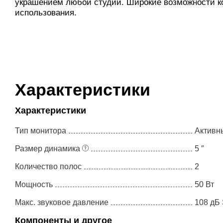
украшением любой студии. Широкие возможности к
использования.
Характеристики
Характеристики
Тип монитора
Активн
Размер динамика
5 ″
Количество полос
2
Мощность
50 Вт
Макс. звуковое давление
108 дБ
Fluid Audio - DS5
Quik Lok - BS402
Компоненты и другое