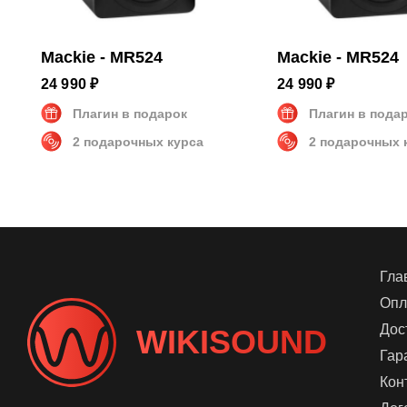
Mackie - MR524
Mackie - MR524
24 990 ₽
24 990 ₽
Плагин в подарок
Плагин в пода
2 подарочных курса
2 подарочных 
Гла
Опл
Дос
WIKISOUND
Гар
Кон