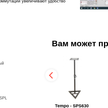
оммутации увеличивают удобство
Вам может п
ый
 SPL
K&M - 26740-000-
Tempo - SPS630