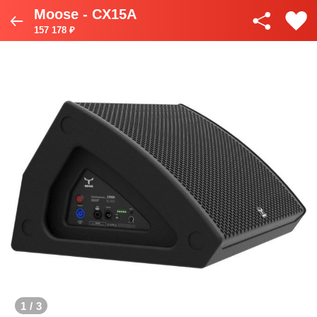
Moose - CX15A
157 178 ₽
1
/
3