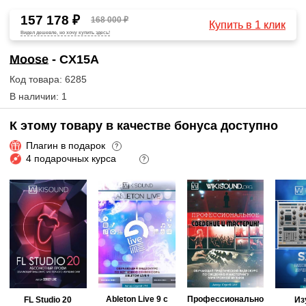
157 178 ₽
168 000 ₽
Купить в 1 клик
Видел дешевле, но хочу купить здесь!
Moose
- CX15A
Код товара: 6285
В наличии: 1
К этому товару в качестве бонуса доступно
Плагин в подарок
?
4 подарочных курса
?
Ableton Live 9 с
Профессионально
FL Studio 20
Из