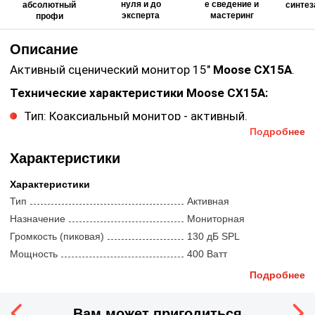
нуля и до
е сведение и
абсолютный
синтез
эксперта
мастеринг
профи
Описание
Активный сценический монитор 15"
Moose CX15A
.
Технические характеристики Moose CX15A:
Тип: Коаксиальный монитор - активный.
Подробнее
Выходная мощность (RMS): 400 Вт / 80 Вт, 800 Вт
/ 180 Вт (программная), 1600 Вт (пик).
Характеристики
Диапазон частот: 80 Гц - 20 кГц.
Характеристики
Преобразователи: 15-дюймовый коаксиальный
Тип
Активная
преобразователь ( LF 4 in VC) + ВЧ 2.87".
Назначение
Мониторная
Дисперсия: 80 °, осесимметричная (коническая).
Громкость (пиковая)
130 дБ SPL
Частота кроссовера: Регулируется полностью
Мощность
400 Ватт
программируемым DSP, Частота дискретизации
48 кГц, 24-битный AD / DA-конвертер.
Сопротивление
Не указано
Подробнее
Максимальное звуковое давление SPL (PEAK): 130
Угол раскрытия луча
80 °
дБ @ 1 м.
Компоненты
Вам может пригодиться