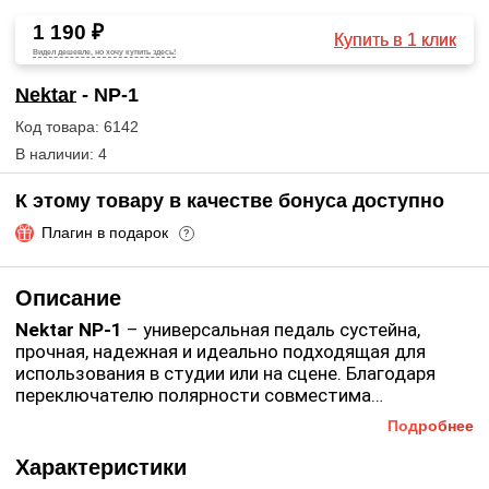
1 190 ₽
Купить в 1 клик
Видел дешевле, но хочу купить здесь!
Nektar
- NP-1
Код товара: 6142
В наличии: 4
К этому товару в качестве бонуса доступно
Плагин в подарок
?
Описание
Nektar NP-1
– универсальная педаль сустейна,
прочная, надежная и идеально подходящая для
использования в студии или на сцене. Благодаря
переключателю полярности совместима
практически с любой клавиатурой. Резина на нижней
Подробнее
Особенности Nektar NP-1
:
поверхности педали фиксирует ее на месте во время
представлений, а на верхней – повышает удобство,
Характеристики
Переключатель полярности – поддержка всех
металлический корпус продлевает срок службы.