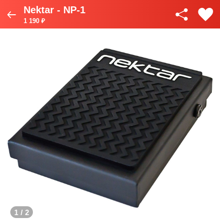
Nektar - NP-1
1 190 ₽
1
/
2