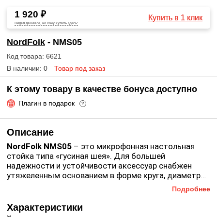
1 920 ₽
Купить в 1 клик
Видел дешевле, но хочу купить здесь!
NordFolk
- NMS05
Код товара: 6621
В наличии: 0
Товар под заказ
К этому товару в качестве бонуса доступно
Плагин в подарок
?
Описание
NordFolk NMS05
– это микрофонная настольная
стойка типа «гусиная шея». Для большей
надежности и устойчивости аксессуар снабжен
утяжеленным основанием в форме круга, диаметр
которого составляет 130 мм. Максимальная
Подробнее
Основные особенности
:
высота стойки равна 315 мм.
Характеристики
Микрофонная стойка типа «гусиная шея»