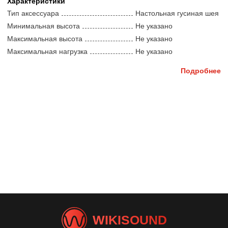
снабжена утяжеленным основанием округлой
Характеристики
формы, диаметр которого 130 мм
Тип аксессуара
Настольная гусиная шея
Стойка изготовлена из стали и окрашена в
Минимальная высота
Не указано
черные и хромированные цвета
Максимальная высота
Не указано
Высота стойки максимально составляет 315 мм
Максимальная нагрузка
Не указано
Подробнее
WIKISOUND