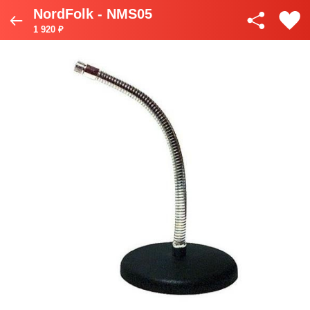
NordFolk - NMS05
1 920 ₽