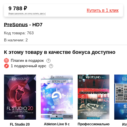
9 788 ₽
Купить в 1 клик
Видел дешевле, но хочу купить здесь!
PreSonus
- HD7
Код товара: 763
В наличии: 2
К этому товару в качестве бонуса доступно
Плагин в подарок
?
1 подарочный курс
?
Ableton Live 9 с
Профессионально
FL Studio 20
Из