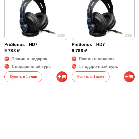
Разъём на наушниках
Кабель несъёмный
Кабели в комплекте
Прямой 2.5 м
Разъём родного кабеля
Mini-jack (3.5 мм)
Адаптер в комплекте
Jack (6.35 мм)
Диапазон воспроизводимых частот
10 - 30000 Гц
PreSonus - HD7
PreSonus - HD7
Размеры и вес
9 788 ₽
9 788 ₽
Размеры
20 x 11 x 20 см
Плагин в подарок
Плагин в подарок
1 подарочный курс
1 подарочный курс
Купить в 1 клик
Купить в 1 клик