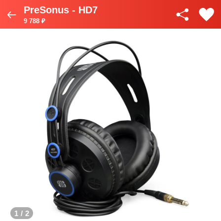
PreSonus - HD7
9 788 ₽
1
/
2