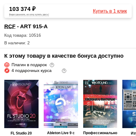
103 374 ₽
Купить в 1 клик
Видел дешевле, но хочу купить здесь!
RCF
- ART 915-A
Код товара: 10516
В наличии: 2
К этому товару в качестве бонуса доступно
Плагин в подарок
?
4 подарочных курса
?
Ableton Live 9 с
Профессионально
FL Studio 20
Из