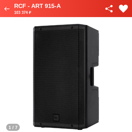
RCF - ART 915-A
103 374 ₽
1
/
7