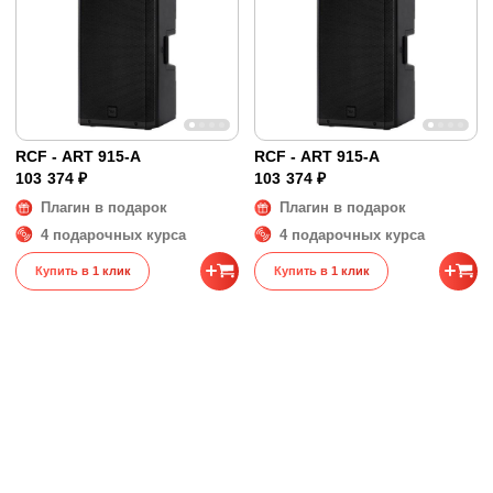
Охлаждение: Конвекция
Подключение: VDE
Физические характеристики
Материал корпуса: Композитный
полипропиленовый
RCF - ART 915-A
RCF - ART 915-A
Цвет корпуса: Чёрный
103 374 ₽
103 374 ₽
Монтажные опции: Резьбовые втулки M10
Плагин в подарок
Плагин в подарок
сверху и с каждой стороны
4 подарочных курса
4 подарочных курса
Ручки: Сверху и с каждой стороны
Купить в 1 клик
Купить в 1 клик
Защитная решетка: Сталь