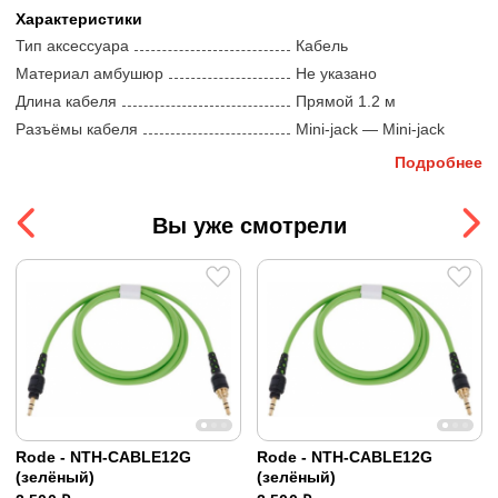
Характеристики
Тип аксессуара
Кабель
Материал амбушюр
Не указано
Длина кабеля
Прямой 1.2 м
Разъёмы кабеля
Mini-jack — Mini-jack
Подробнее
Размеры и вес
Размеры
10 x 10 x 5 см
Вы уже смотрели
Вес
0.1 кг
Rode - NTH-CABLE12G
Rode - NTH-CABLE12G
(зелёный)
(зелёный)