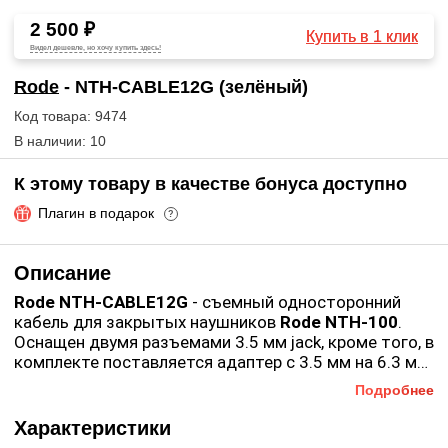
2 500 ₽
Купить в 1 клик
Видел дешевле, но хочу купить здесь!
Rode
- NTH-CABLE12G (зелёный)
Код товара: 9474
В наличии: 10
К этому товару в качестве бонуса доступно
Плагин в подарок
?
Описание
Rode NTH-CABLE12G
- съемный односторонний
кабель для закрытых наушников
Rode NTH-100
.
Оснащен двумя разъемами 3.5 мм jack, кроме того, в
комплекте поставляется адаптер с 3.5 мм на 6.3 мм.
На одном конце кабеля фиксирующий разъем,
Подробнее
который надежно крепится к одной из чашек для
уха. Длина составляет 120 см. Выполнен в зеленом
Характеристики
цвете.