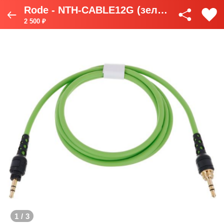
Rode - NTH-CABLE12G (зелёный)
2 500 ₽
1
/
3