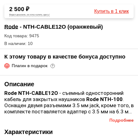
2 500 ₽
Купить в 1 клик
Видел дешевле, но хочу купить здесь!
Rode
- NTH-CABLE12O (оранжевый)
Код товара: 9475
В наличии: 10
К этому товару в качестве бонуса доступно
Плагин в подарок
?
Описание
Rode NTH-CABLE12О
- съемный односторонний
кабель для закрытых наушников
Rode NTH-100
.
Оснащен двумя разъемами 3.5 мм jack, кроме того, в
комплекте поставляется адаптер с 3.5 мм на 6.3 мм.
На одном конце кабеля фиксирующий разъем,
Подробнее
который надежно крепится к одной из чашек для
уха. Длина составляет 120 см. Выполнен в
Характеристики
оранжевом цвете.