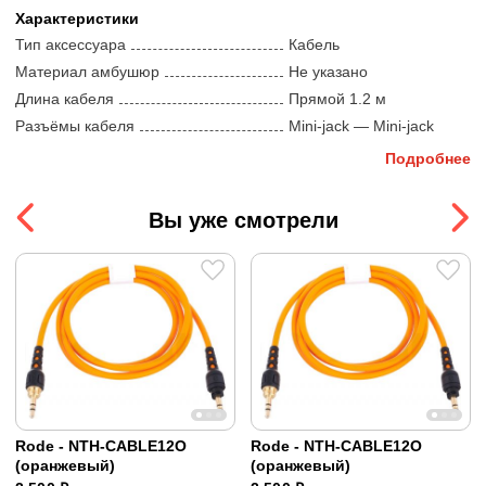
Характеристики
Тип аксессуара
Кабель
Материал амбушюр
Не указано
Длина кабеля
Прямой 1.2 м
Разъёмы кабеля
Mini-jack — Mini-jack
Подробнее
Размеры и вес
Размеры
10 x 10 x 5 см
Вы уже смотрели
Вес
0.1 кг
Rode - NTH-CABLE12O
Rode - NTH-CABLE12O
(оранжевый)
(оранжевый)