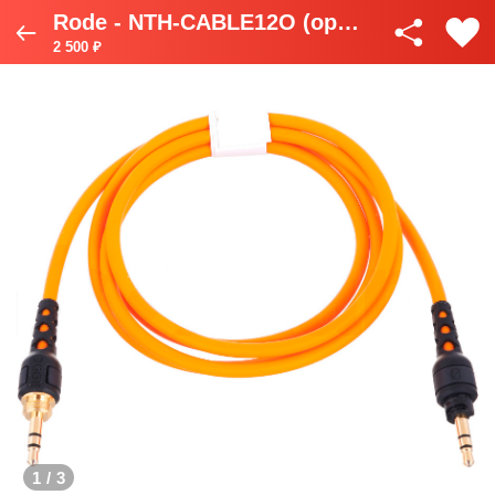
Rode - NTH-CABLE12O (оранжевый)
2 500 ₽
1
/
3