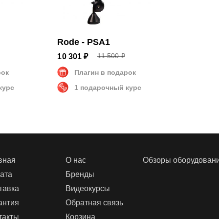
Rode - PSA1
11 500 ₽
10 301 ₽
рок
Плагин в подарок
курс
1 подарочный курс
вная
О нас
Обзоры оборудован
ата
Бренды
тавка
Видеокурсы
антия
Обратная связь
такты
Корзина