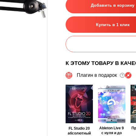
Добавить в корзину
Купить в 1 клик
К ЭТОМУ ТОВАРУ В КАЧ
Плагин в подарок
?
Ableton Live 9
П
FL Studio 20
с нуля и до
абсолютный