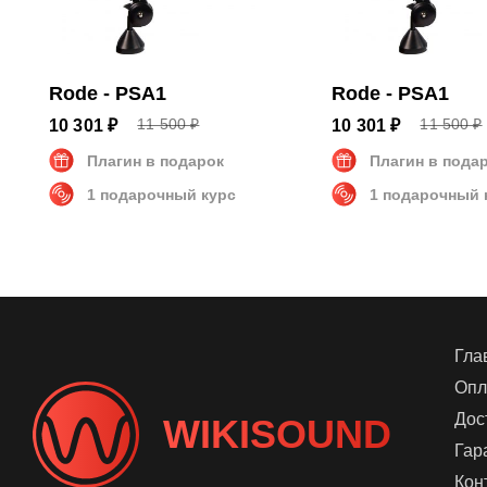
Rode - PSA1
Rode - PSA1
11 500 ₽
11 500 ₽
10 301 ₽
10 301 ₽
Плагин в подарок
Плагин в пода
1 подарочный курс
1 подарочный 
Гла
Опл
Дос
WIKISOUND
Гар
Кон