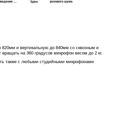
сведение и
розового шума
Spire
мастеринг
о 820мм и вертикальную до 840мм со сквозным и
вращать на 360 градусов микрофон весом до 2 кг.
отать также с любыми студийными микрофонами