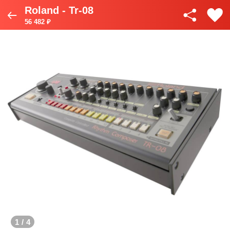
Roland - Tr-08
56 482 ₽
1
/
4