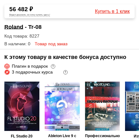
56 482 ₽
Купить в 1 клик
Видел дешевле, но хочу купить здесь!
Roland
- Tr-08
Код товара: 8227
В наличии: 0
Товар под заказ
К этому товару в качестве бонуса доступно
Плагин в подарок
?
3 подарочных курса
?
Ableton Live 9 с
Профессионально
FL Studio 20
Из