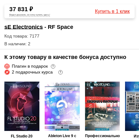
37 831 ₽
Купить в 1 клик
Видел дешевле, но хочу купить здесь!
sE Electronics
- RF Space
Код товара: 7177
В наличии: 2
К этому товару в качестве бонуса доступно
Плагин в подарок
?
2 подарочных курса
?
Ableton Live 9 с
Профессионально
FL Studio 20
Из