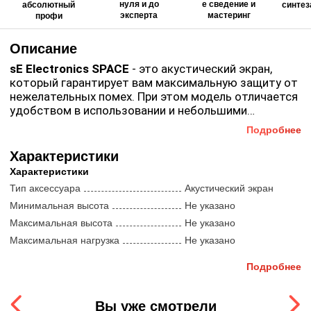
нуля и до
е сведение и
абсолютный
синтез
эксперта
мастеринг
профи
Описание
sE Electronics SPACE
- это акустический экран,
который гарантирует вам максимальную защиту от
нежелательных помех. При этом модель отличается
удобством в использовании и небольшими
размерами. Особенности
SPACE
: Большая площадь
Подробнее
Помимо этого,
sE Electronics SPACE
крепится к
поверхности способствует отражению от
ударным или любой микрофонной стойке. При
поверхностей Утолщенные слои акустических
Характеристики
необходимости экран можно наклонить или
материалов гарантируют лучшее поглощение
Характеристики
отрегулировать по вертикали\горизонтали. Для
Глубокие воздушные зазоры способствуют
закрепления позиции предусмотрена блокировка.
Тип аксессуара
Акустический экран
большой изоляции Возможность рандомизировать
Минимальная высота
Не указано
первичные отражения 7 вертикальных столбов
углубляют воздушные зазоры с внутренней
Максимальная высота
Не указано
стороны устройства.
Максимальная нагрузка
Не указано
Подробнее
Вы уже смотрели