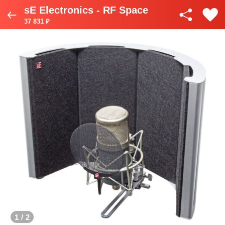
sE Electronics - RF Space
37 831 ₽
1
/
2