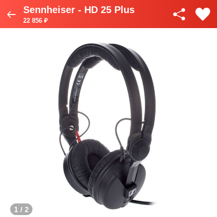
Sennheiser - HD 25 Plus
22 856 ₽
1
/
2