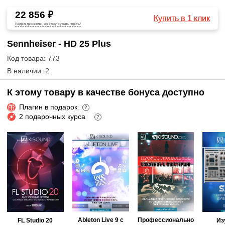
22 856 ₽
Купить в 1 клик
Видел дешевле, но хочу купить здесь!
Sennheiser
- HD 25 Plus
Код товара: 773
В наличии: 2
К этому товару в качестве бонуса доступно
Плагин в подарок
?
2 подарочных курса
?
Ableton Live 9 с
Профессионально
FL Studio 20
Из