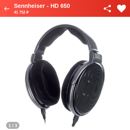
Sennheiser - HD 650
41 752 ₽
1
/
3