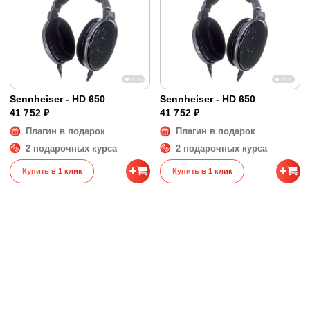
Разъём на наушниках
Особый
Кабели в комплекте
Прямой 3 м
Разъём родного кабеля
Jack (6.35 мм)
Адаптер в комплекте
Mini-jack (3.5 мм)
Диапазон воспроизводимых частот
10 - 41000 Гц
Sennheiser - HD 650
Sennheiser - HD 650
Размеры и вес
41 752 ₽
41 752 ₽
Вес
0.346 кг
Плагин в подарок
Плагин в подарок
2 подарочных курса
2 подарочных курса
Купить в 1 клик
Купить в 1 клик