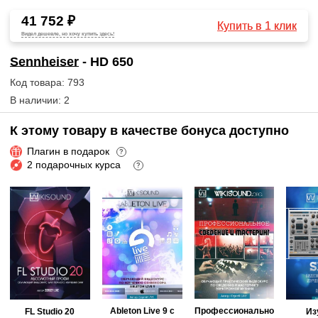
41 752 ₽
Купить в 1 клик
Видел дешевле, но хочу купить здесь!
Sennheiser
- HD 650
Код товара: 793
В наличии: 2
К этому товару в качестве бонуса доступно
Плагин в подарок
?
2 подарочных курса
?
Ableton Live 9 с
Профессионально
FL Studio 20
Из