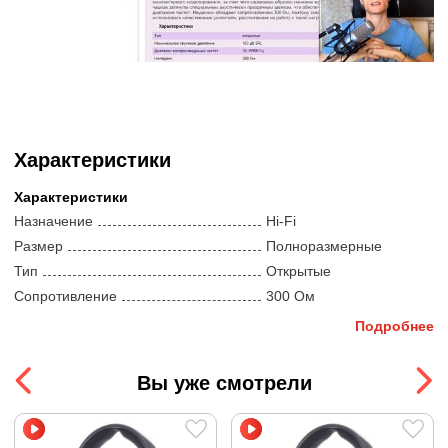
поэтому совместно с ними рекомендуется
использовать качественные усилители,
рассчитанные на работу с такой нагрузкой.
Характеристики
Характеристики
Назначение
Hi-Fi
Размер
Полноразмерные
Тип
Открытые
Сопротивление
300 Ом
Чувствительность
103 дБ
Подробнее
Тип передачи звука
Провод
Тип звукоизлучателя
Динамический
Вы уже смотрели
Калибровка
Не указано
Компоненты и другое