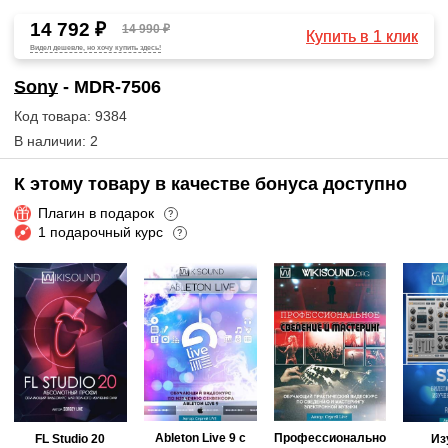
14 792 ₽
14 990 ₽
Купить в 1 клик
Видел дешевле, но хочу купить здесь!
Sony
- MDR-7506
Код товара: 9384
В наличии: 2
К этому товару в качестве бонуса доступно
Плагин в подарок
?
1 подарочный курс
?
Ableton Live 9 с
Профессионально
FL Studio 20
Из