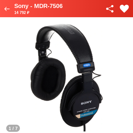
Sony - MDR-7506
14 792 ₽
1
/
7