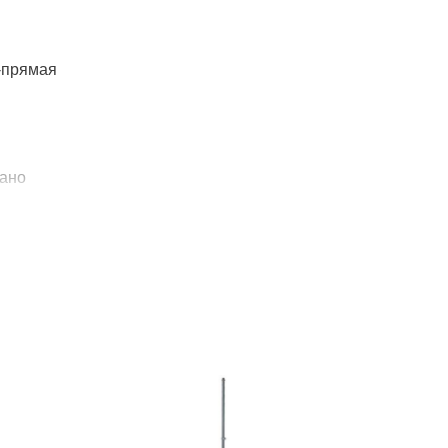
-прямая
зано