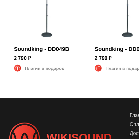
Soundking - DD049B
Soundking - DD
2 790 ₽
2 790 ₽
Плагин в подарок
Плагин в пода
Гла
Опл
Дос
WIKISOUND