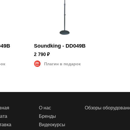
049B
Soundking - DD049B
2 790 ₽
рок
Плагин в подарок
вная
О нас
Обзоры оборудован
ата
Бренды
тавка
Видеокурсы