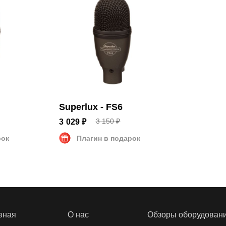
,7 x 4,7 см
Superlux - FS6
3 150 ₽
3 029 ₽
рок
Плагин в подарок
вная
О нас
Обзоры оборудован