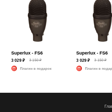
Размеры и вес
Размеры
10,5 x 4
Вес
0.13 кг
Superlux - FS6
Superlux - FS6
3 150 ₽
3 150 ₽
3 029 ₽
3 029 ₽
Плагин в подарок
Плагин в пода
Гла