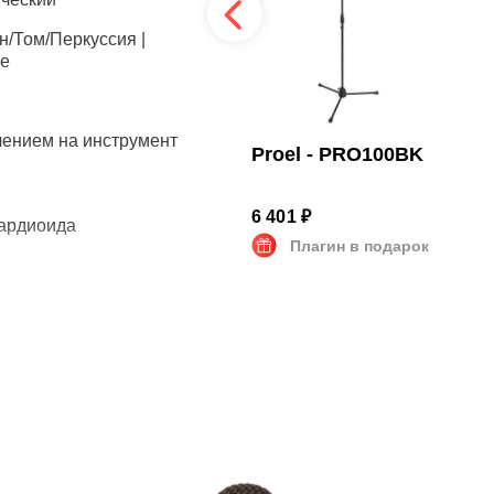
н/Том/Перкуссия |
е
лением на инструмент
Rode - PSA1
Proel - PRO100BK
11 500 ₽
10 301 ₽
6 401 ₽
ардиоида
Плагин в подарок
Плагин в подарок
1 подарочный
курс
 SPL
V/Pa
зано
н | Держатель | Чехол
0 Гц