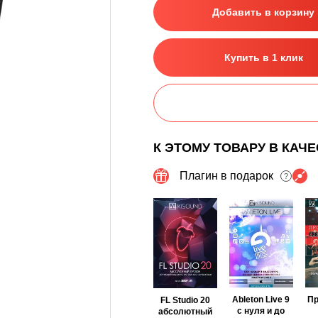
Добавить в корзину
Купить в 1 клик
К ЭТОМУ ТОВАРУ В КАЧ
Плагин в подарок
?
Ableton Live 9
П
FL Studio 20
с нуля и до
абсолютный