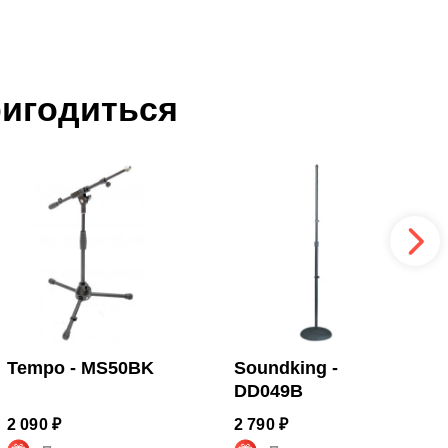
ригодиться
Tempo - MS50BK
Soundking -
DD049B
2 090 ₽
2 790 ₽