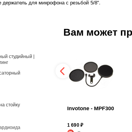
е держатель для микрофона с резьбой 5/8".
Вам может п
ный студийный |
тинг
саторный
на стойку
NordFolk - NPF06
Invotone - MPF300
2 890 ₽
1 690 ₽
ардиоида