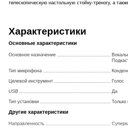
телескопическую настольную стойку-треногу, а такж
Характеристики
Основные характеристики
Основное назначение
Вокаль
Подкас
Тип микрофона
Конден
Целевой инструмент
Голос
USB
Да
Тип установки
Только 
Proel - DST60TL
OnStage - ASVS4-
B
Другие характеристики
3 153 ₽
1 690 ₽
Направленность
Суперк