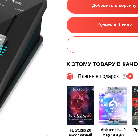
Добавить в корзину
Купить в 1 клик
К ЭТОМУ ТОВАРУ В КАЧ
Плагин в подарок
?
Ableton Live 9
П
FL Studio 20
с нуля и до
абсолютный