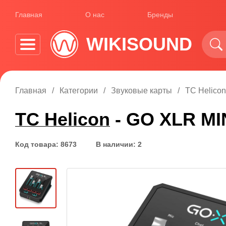
Главная
О нас
Бренды
WIKISOUND
Главная
Категории
Звуковые карты
TC Helicon
TC Helicon
- GO XLR MI
Код товара: 8673
В наличии: 2