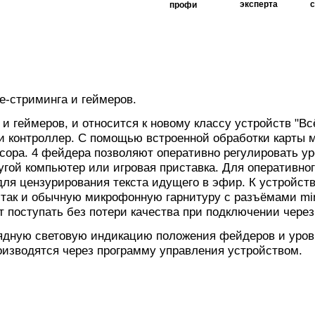
эксперта
профи
ve-стриминга и геймеров.
 и геймеров, и относится к новому классу устройств "
 контроллер. С помощью встроенной обработки карты м
ссора. 4 фейдера позволяют оперативно регулировать у
угой компьютер или игровая приставка. Для оперативног
для цензурирования текста идущего в эфир. К устройс
ак и обычную микрофонную гарнитуру с разъёмами mini-
жет поступать без потери качества при подключении чере
ядную световую индикацию положения фейдеров и уровн
оизводятся через программу управления устройством.