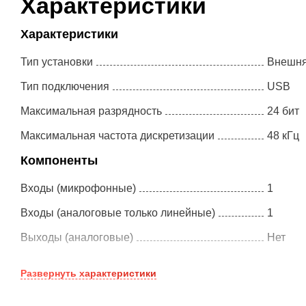
Характеристики
Характеристики
Тип установки
Внешня
Тип подключения
USB
Максимальная разрядность
24 бит
Максимальная частота дискретизации
48 кГц
Компоненты
Входы (микрофонные)
1
Входы (аналоговые только линейные)
1
Выходы (аналоговые)
Нет
Выходы (на наушники)
1
Развернуть
характеристики
Другие порты
MADI (о