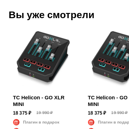
Размеры и вес
Вы уже смотрели
Размеры
13.2 x 7
Вес
0.68 кг
TC Helicon - GO XLR
TC Helicon - GO
MINI
MINI
19 990 ₽
19 990 ₽
18 375 ₽
18 375 ₽
Плагин в подарок
Плагин в пода