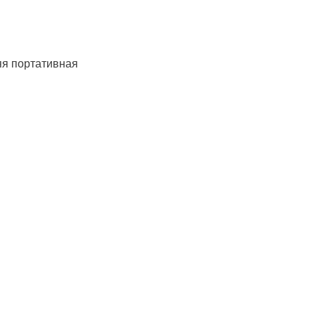
я портативная
птический) | MIDI