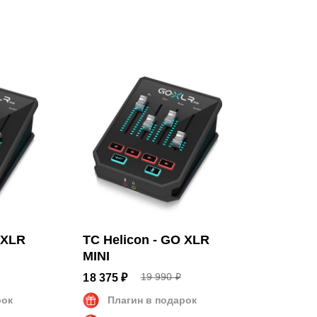
 x 16.8 см
 XLR
TC Helicon - GO XLR
MINI
19 990 ₽
18 375 ₽
рок
Плагин в подарок