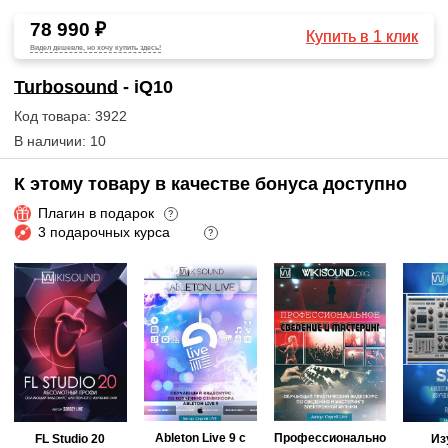
78 990 ₽
Купить в 1 клик
Видел дешевле, но хочу купить здесь!
Turbosound
- iQ10
Код товара: 3922
В наличии: 10
К этому товару в качестве бонуса доступно
Плагин в подарок
?
3 подарочных курса
?
Ableton Live 9 с
Профессионально
FL Studio 20
Из