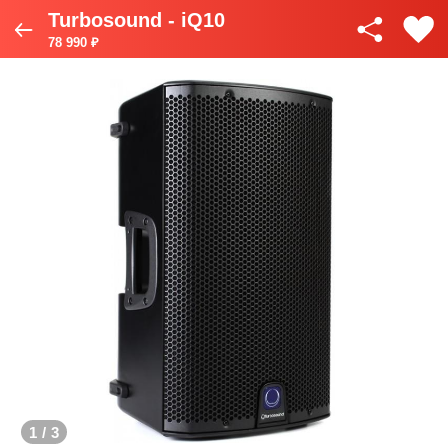
Turbosound - iQ10
78 990 ₽
1
/
3