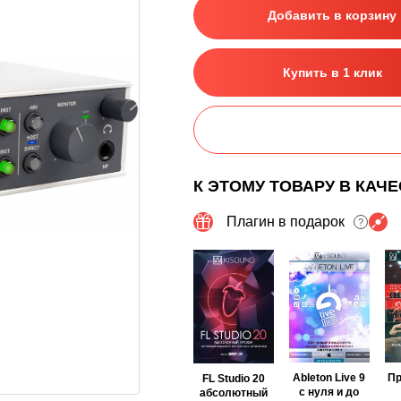
Добавить в корзину
Купить в 1 клик
К ЭТОМУ ТОВАРУ В КАЧ
Плагин в подарок
?
Ableton Live 9
П
FL Studio 20
с нуля и до
абсолютный