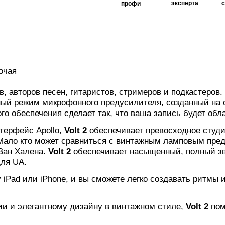
эксперта
профи
очая
, авторов песен, гитаристов, стримеров и подкастеров
ный режим микрофонного предусилителя, созданный на о
го обеспечения сделает так, что ваша запись будет обл
терфейс Apollo,
Volt 2
обеспечивает превосходное студи
ало кто может сравниться с винтажным ламповым преду
 Ван Халена.
Volt 2
обеспечивает насыщенный, полный зву
ля UA.
 iPad или iPhone, и вы сможете легко создавать ритмы 
ии и элегантному дизайну в винтажном стиле,
Volt 2
пом