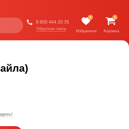
0
0
8 800 444 20 35
Обратная связь
Избранное
Корзина
файла)
здесь!