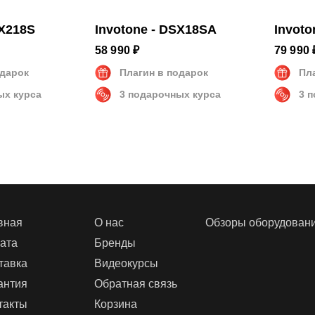
SX218S
Invotone - DSX18SA
Invoto
58 990 ₽
79 990 
одарок
Плагин в подарок
Пл
ых курса
3 подарочных курса
3 
вная
О нас
Обзоры оборудован
ата
Бренды
тавка
Видеокурсы
антия
Обратная связь
такты
Корзина