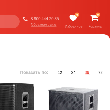
0
0
8 800 444 20 35
Обратная связь
Избранное
Корзина
Показать по:
12
24
36
72