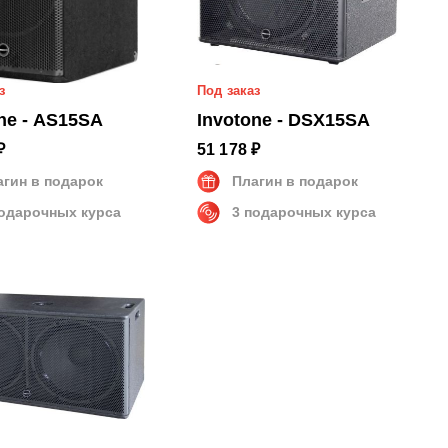
з
Под заказ
ne - AS15SA
Invotone - DSX15SA
₽
51 178 ₽
агин в подарок
Плагин в подарок
подарочных курса
3 подарочных курса