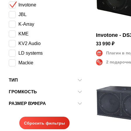
Invotone
JBL
K-Array
KME
Invotone - D
KV2 Audio
33 990 ₽
LD systems
Плагин в п
2 подарочн
Mackie
Markaudio
ТИП
Moose
Активный
ГРОМКОСТЬ
NordFolk
От
До
Пассивный
PreSonus
РАЗМЕР ВУФЕРА
8 дюймов
QSC
10 дюймов
RCF
Сбросить фильтры
12 дюймов
REC