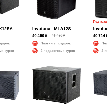
Под зака
SX12SA
Invotone - MLA12S
Invoto
41 490 ₽
40 490 ₽
40 714 
одарок
Плагин в подарок
Пл
ых курса
2 подарочных курса
2 