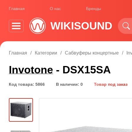
Главная
О нас
Бренды
WIKISOUND
Главная
Категории
Сабвуферы концертные
In
Invotone
- DSX15SA
Код товара: 5866
В наличии: 0
Товар под заказ