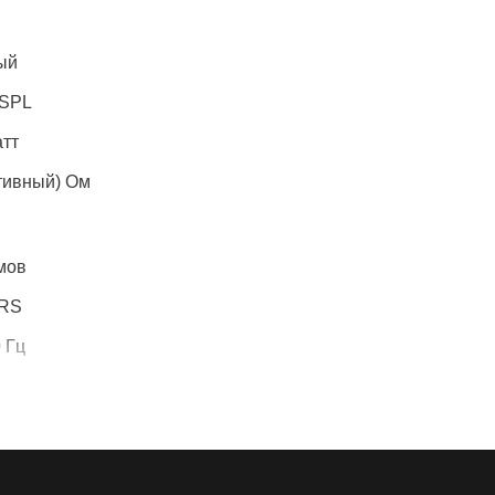
ый
 SPL
атт
тивный) Ом
мов
TRS
0 Гц
 x 45 см