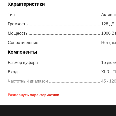
Характеристики
Тип
Активн
Громкость
128 дБ
Мощность
1000 В
Сопротивление
Нет (ак
Компоненты
Размер вуфера
15 дюй
Входы
XLR | 
Частотный диапазон
45 - 12
Размеры и вес
Развернуть
характеристики
Размеры
49 x 58
Вес
24.9 кг