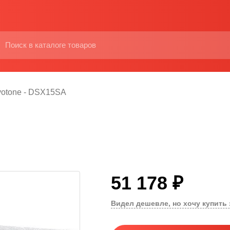
votone - DSX15SA
51 178 ₽
Видел дешевле, но хочу купить 