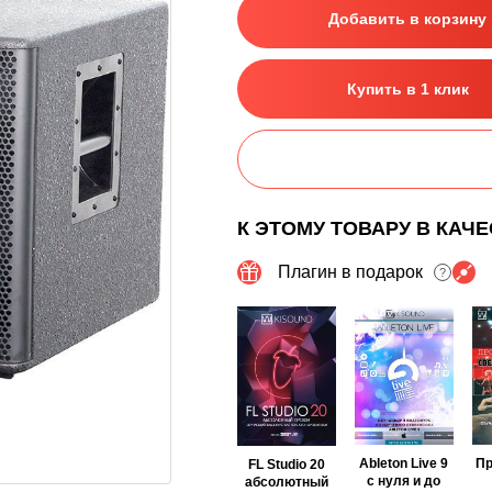
Добавить в корзину
Купить в 1 клик
К ЭТОМУ ТОВАРУ В КАЧ
Плагин в подарок
?
Ableton Live 9
П
FL Studio 20
с нуля и до
абсолютный