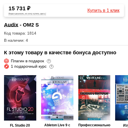
15 731 ₽
Купить в 1 клик
Видел дешевле, но хочу купить здесь!
Audix
- OM2 S
Код товара: 1814
В наличии: 4
К этому товару в качестве бонуса доступно
Плагин в подарок
?
1 подарочный курс
?
Ableton Live 9 с
Профессионально
FL Studio 20
Из