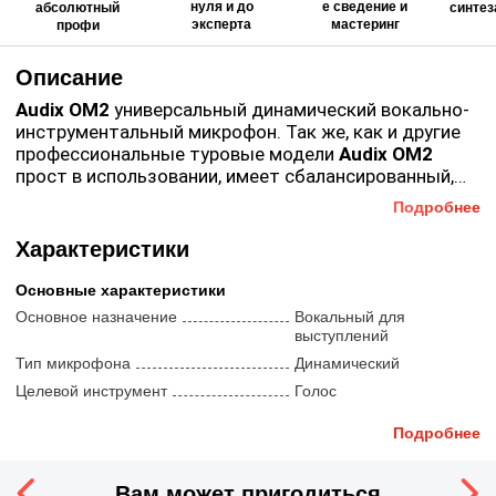
нуля и до
е сведение и
абсолютный
синтез
эксперта
мастеринг
профи
Описание
Audix OM2
универсальный динамический вокально-
инструментальный микрофон. Так же, как и другие
профессиональные туровые модели
Audix OM2
прост в использовании, имеет сбалансированный,
надежный корпус. Свободная от помех и искажений
Подробнее
Audix OM2 S
- имеет включатель.
передача сигнала даже по очень длинным кабелям,
богатое натуральное звучание с особой чёткостью
Характеристики
и чистотой, а также высоким порогом
возникновения акустической обратной связи,
Основные характеристики
возможность работы при высоких уровнях
Основное назначение
Вокальный для
звукового давления без искажения сигнала.
выступлений
Подходит как для вокала, так и для подзвучивания
Тип микрофона
Динамический
гитарных комбо, малого барабана, томов, перкуссии,
Целевой инструмент
Голос
для живой работы в передвижных звуковых
комплексах.
USB
Нет
Подробнее
Тип установки
Ручной
Другие характеристики
Вам может пригодиться