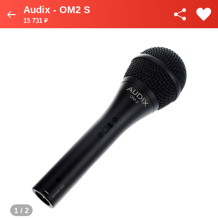
Audix - OM2 S
15 731 ₽
1
/
2