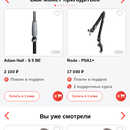
Другие характеристики
Направленность
Кардиоида
Сопротивление
50 Ом
Макс. звуковое давление
148 дБ SPL
Чувствительность
-33 дБ V/Pa
Соотношение cигнал/шум
Не указано
Комплектация
Микрофон | Паук |
Ветрозащита | Кейс
Adam Hall - S 5 BE
Rode - PSA1+
Частотный диапазон
20 - 20000 Гц
2 100 ₽
17 000 ₽
Размеры и вес
Плагин в подарок
Плагин в подарок
Размеры
18 x 6 x 6 см
2 подарочных курса
Вес
0.461 кг
Купить в 1 клик
Купить в 1 клик
Вы уже смотрели