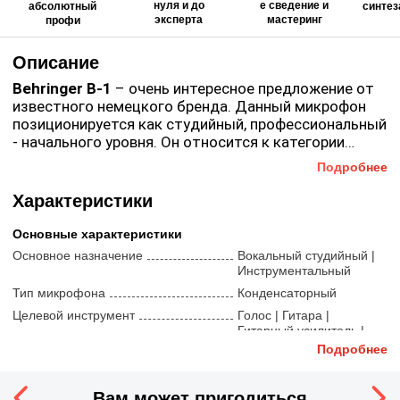
нуля и до
е сведение и
абсолютный
синтез
эксперта
мастеринг
профи
Описание
Behringer B-1
– очень интересное предложение от
известного немецкого бренда. Данный микрофон
позиционируется как студийный, профессиональный
- начального уровня. Он относится к категории
микрофонов с большой мембраной размером в 1".
Подробнее
Микрофон
Behringer B-1
одинаково хорош как для
За преобразование звуковых волн в электрический
записи речевых программ, так и вокальных партий.
сигнал отвечает качественный конденсаторный
Характеристики
Очень часто данное решение используется в
капсюль. Мембрана позолоченная.
качестве вспомогательного студийного и
Основные характеристики
эстрадного инструментального микрофона.
Behringer B-1
– микрофон с очень ровной АЧХ и
Основное назначение
Вокальный студийный |
Behringer B-1
выдерживает значительное звуковое
Инструментальный
низким показателем собственного шума. В
давление, поэтому его можно размещать в
комплекте имеется эластичный подвес, мягкая
Тип микрофона
Конденсаторный
непосредственной близости к источнику звука.
ветрозащита и транспортировочный кейс.
Целевой инструмент
Голос | Гитара |
Гитарный усилитель |
Духовые | Струнные
Подробнее
USB
Нет
Тип установки
Только на стойку
Вам может пригодиться