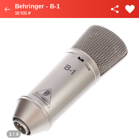
Behringer - B-1
10 531 ₽
1
/
4