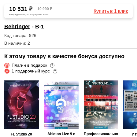
10 531 ₽
10 990 ₽
Купить в 1 клик
Видел дешевле, но хочу купить здесь!
Behringer
- B-1
Код товара: 926
В наличии: 2
К этому товару в качестве бонуса доступно
Плагин в подарок
?
1 подарочный курс
?
Ableton Live 9 с
Профессионально
FL Studio 20
Из