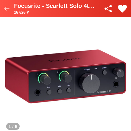
Focusrite - Scarlett Solo 4th Gen
16 626 ₽
1
/
6