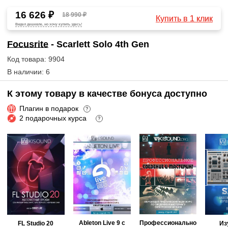
16 626 ₽
18 990 ₽
Купить в 1 клик
Видел дешевле, но хочу купить здесь!
Focusrite
- Scarlett Solo 4th Gen
Код товара: 9904
В наличии: 6
К этому товару в качестве бонуса доступно
Плагин в подарок
?
2 подарочных курса
?
Ableton Live 9 с
Профессионально
FL Studio 20
Из