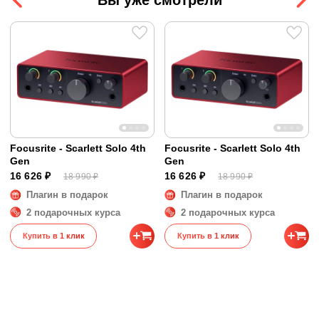
Входы (аналоговые только
1
линейные)
Выходы (аналоговые)
2
Выходы (на наушники)
1
Другие порты
Нет
Размеры и вес
Размеры
17 x 13 x 6 см
Вес
0.53 кг
Focusrite - Scarlett Solo 4th
Focusrite - Scarlett Solo 4th
Gen
Gen
16 626 ₽
16 626 ₽
18 990 ₽
18 990 ₽
Плагин в подарок
Плагин в подарок
2 подарочных курса
2 подарочных курса
Купить в 1 клик
Купить в 1 клик