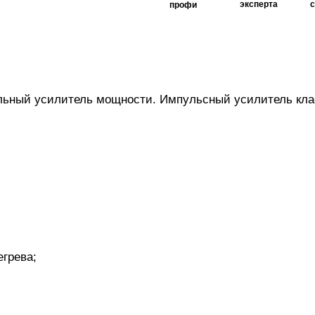
эксперта
профи
льный усилитель мощности. Импульсный усилитель клас
егрева;