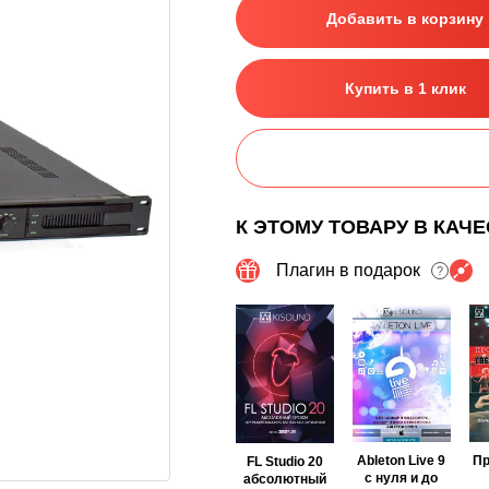
Добавить в корзину
Купить в 1 клик
К ЭТОМУ ТОВАРУ В КАЧ
Плагин в подарок
?
Ableton Live 9
П
FL Studio 20
с нуля и до
абсолютный