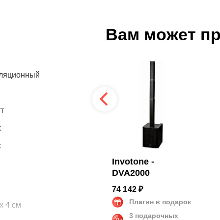
Вам может п
ляционный
т
x
x
Turbosound - iQ10
Invotone -
DVA2000
78 990 ₽
74 142 ₽
Плагин в подарок
Плагин в подарок
x 4 см
3 подарочных
3 подарочных