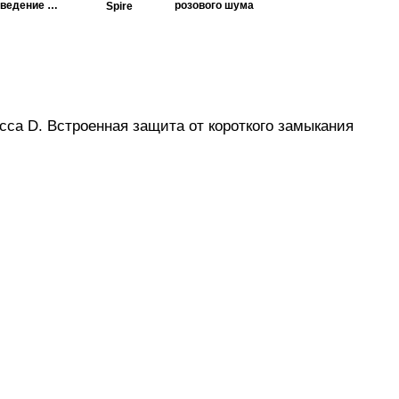
сведение и
розового шума
Spire
мастеринг
са D. Встроенная защита от короткого замыкания