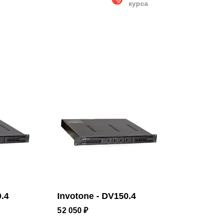
курса
курса
0.4
Invotone - DV150.4
52 050 ₽