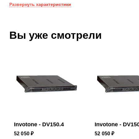
Вес
5.4 кг
курса
курса
Развернуть
характеристики
Вы уже смотрели
Invotone - DV150.4
Invotone - DV15
52 050 ₽
52 050 ₽