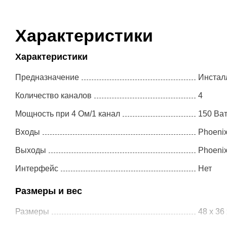
Характеристики
Характеристики
Предназначение
Инстал
Количество каналов
4
Мощность при 4 Ом/1 канал
150 Ват
Входы
Phoeni
Выходы
Phoeni
Turbosound -
Tannoy - VXP 8
Интерфейс
Нет
TBV123 AN
Размеры и вес
267 900 ₽
110 750 ₽
233 995 ₽
96 706 ₽
Плагин в подарок
Плагин в подарок
Размеры
48 x 36 
4 подарочных
3 подарочных