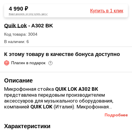
4 990 ₽
Купить в 1 клик
Видел дешевле, но хочу купить здесь!
Quik Lok
- A302 BK
Код товара: 3004
В наличии: 6
К этому товару в качестве бонуса доступно
Плагин в подарок
?
Описание
Микрофонная стойка
QUIK LOK A302 ВК
представлена передовым производителем
аксессуаров для музыкального оборудования,
компанией
QUIK LOK
(Италия). Микрофонная
стойка-журавль на треноге представляет собой
Подробнее
Бренд компании
QUIK LOK
(Италия) известен
практичную и удобную конструкцию для установки
благодаря тому, что вот уже более 50 лет компания
микрофонов на сцене. Также стойку можно
Характеристики
выпускает множество разнообразных аксессуаров
использовать в студии звукозаписи. Стойка имеет