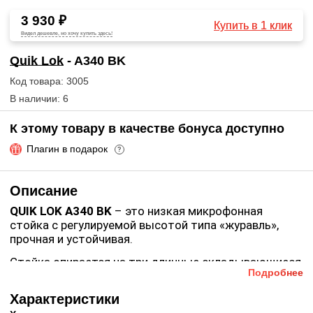
3 930 ₽
Купить в 1 клик
Видел дешевле, но хочу купить здесь!
Quik Lok
- A340 BK
Код товара: 3005
В наличии: 6
К этому товару в качестве бонуса доступно
Плагин в подарок
?
Описание
QUIK LOK A340 BK
– это низкая микрофонная
стойка с регулируемой высотой типа «журавль»,
прочная и устойчивая.
Стойка опирается на три длинные складывающиеся
Подробнее
ножки, оснащенные специальными
противоскользящими наконечниками. Конструкция
Характеристики
данной модели выполнена по принципу «журавль»,