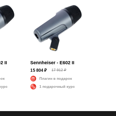
 6 см
2 II
Sennheiser - E602 II
17 912 ₽
15 804 ₽
рок
Плагин в подарок
курс
1 подарочный курс