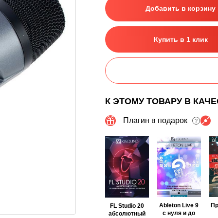
Добавить в корзину
Купить в 1 клик
К ЭТОМУ ТОВАРУ В КАЧ
Плагин в подарок
?
Ableton Live 9
П
FL Studio 20
с нуля и до
абсолютный