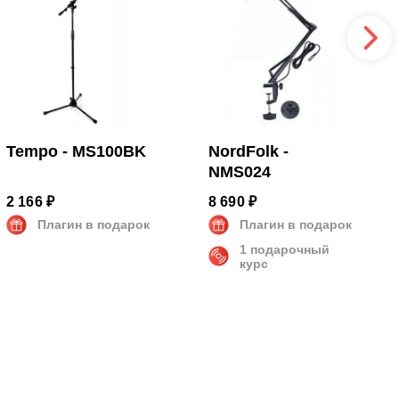
Tempo - MS100BK
NordFolk -
NMS024
2 166 ₽
8 690 ₽
Плагин в подарок
Плагин в подарок
1 подарочный
курс