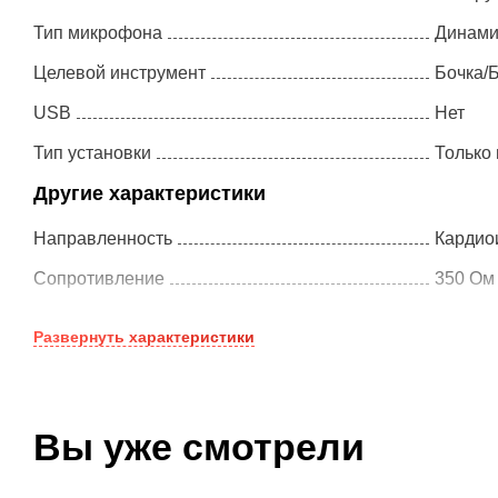
Тип микрофона
Динами
Целевой инструмент
Бочка/
USB
Нет
Тип установки
Только 
K&M - 21060-300-
Tempo - MS50BK
Другие характеристики
87 Soft Touch
Направленность
Кардио
8 790 ₽
2 090 ₽
Сопротивление
350 Ом
Плагин в подарок
Плагин в подарок
1 подарочный
Макс. звуковое давление
Не ука
курс
Развернуть
характеристики
Чувствительность
Не ука
Соотношение cигнал/шум
Не ука
Вы уже смотрели
Комплектация
Микрофо
Частотный диапазон
20 - 16