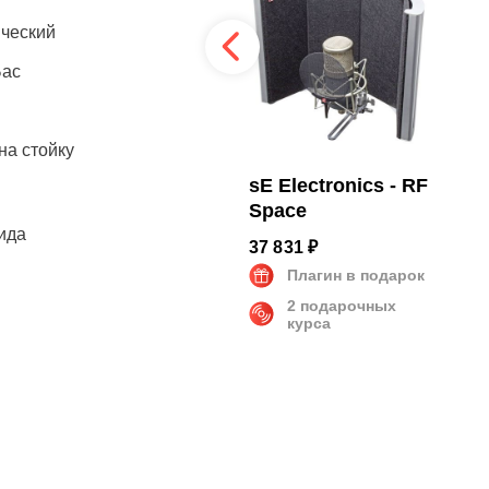
ческий
Бас
на стойку
K&M - 25400-300-
sE Electronics - RF
55
Space
ида
3 890 ₽
37 831 ₽
Плагин в подарок
Плагин в подарок
2 подарочных
зано
курса
зано
зано
н | Держатель | Чехол
000 Гц