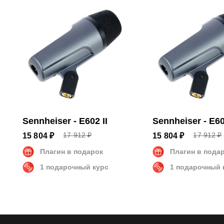
Размеры и вес
Размеры
15 x 6 x
Вес
0.318 кг
Sennheiser - E602 II
Sennheiser - E60
17 912 ₽
17 912 ₽
15 804 ₽
15 804 ₽
Плагин в подарок
Плагин в пода
1 подарочный курс
1 подарочный 