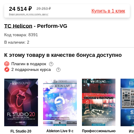
24 514 ₽
29 253 ₽
Купить в 1 клик
Видел дешевле, но хочу купить здесь!
TC Helicon
- Perform-VG
Код товара: 8391
В наличии: 2
К этому товару в качестве бонуса доступно
Плагин в подарок
?
2 подарочных курса
?
Ableton Live 9 с
Профессионально
FL Studio 20
Из