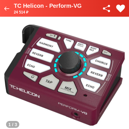
TC Helicon - Perform-VG
24 514 ₽
1
/
3