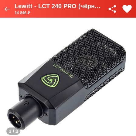
Lewitt - LCT 240 PRO (чёрный)
14 846 ₽
1
/
3