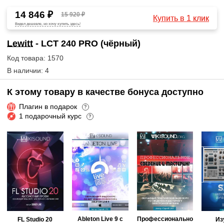
14 846 ₽
15 920 ₽
Купить в 1 клик
Видел дешевле, но хочу купить здесь!
Lewitt
- LCT 240 PRO (чёрный)
Код товара: 1570
В наличии: 4
К этому товару в качестве бонуса доступно
Плагин в подарок
?
1 подарочный курс
?
Ableton Live 9 с
Профессионально
FL Studio 20
Из