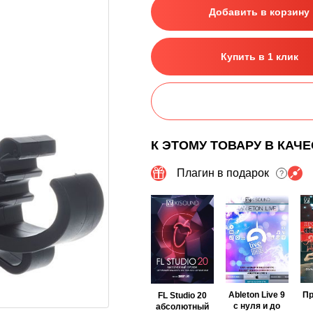
Добавить в корзину
Купить в 1 клик
К ЭТОМУ ТОВАРУ В КАЧ
Плагин в подарок
?
Ableton Live 9
П
FL Studio 20
с нуля и до
абсолютный