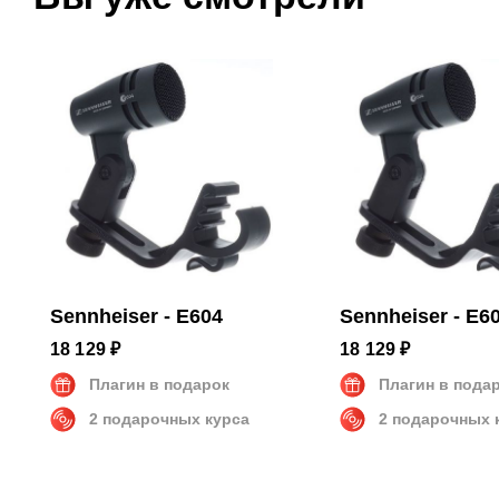
Частотный диапазон
40 - 18
Размеры и вес
Размеры
6 x 3 x 
Вес
0.060 кг
Sennheiser - E604
Sennheiser - E6
18 129 ₽
18 129 ₽
Плагин в подарок
Плагин в пода
2 подарочных курса
2 подарочных 