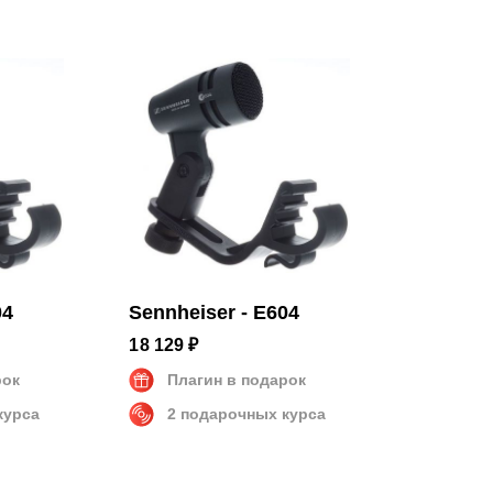
000 Гц
3 см
04
Sennheiser - E604
18 129 ₽
рок
Плагин в подарок
курса
2 подарочных курса