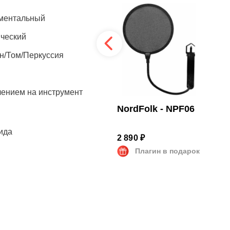
ментальный
ческий
н/Том/Перкуссия
лением на инструмент
Mackie - PF-100
NordFolk - NPF06
ида
3 890 ₽
2 890 ₽
Плагин в подарок
Плагин в подарок
 SPL
V/Pa
зано
н | Держатель | Чехол